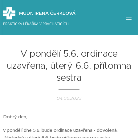
MUDr. IRENA ČERKLOVÁ
PRAKTICKÁ LÉKAŘKA V PRACHATICÍCH
V pondělí 5.6. ordinace
uzavřena, úterý 6.6. přítomna
sestra
04.06.2023
Dobrý den,
v pondělí dne 5.6. bude ordinace uzavřena - dovolená.
Následně v úterý 6.6. bude přítomna pouze sestra.